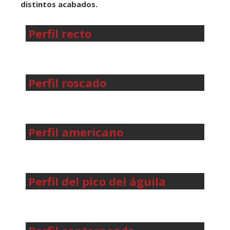
distintos acabados.
Perfil recto
Perfil roscado
Perfil americano
Perfil del pico del águila