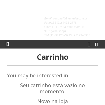
Email:
vendas@diamanfer.com.br
Fones:
55 (11) 4412-2778
Claro (11) 97583-4684 / 99519-
9981(WhatsApp)
TIM (11) 98123–3993 / 98123–3938
FALE CONOSCO
Carrinho
You may be interested in…
Seu carrinho está vazio no
momento!
Novo na loja